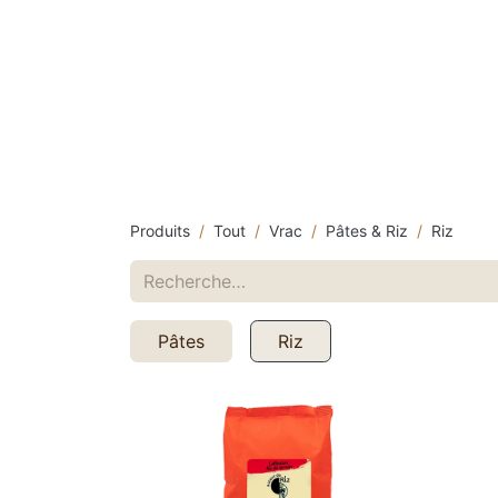
Accueil
Catalogue
Promos
Nos marq
Produits
Tout
Vrac
Pâtes & Riz
Riz
Pâtes
Riz