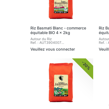
Riz Basmati Blanc - commerce
Riz B
équitable BIO 4 x 2kg
équit
Autour du Riz
Autour
Ref. : AUT3904007
Ref. 
Réf. : AUT3904007
Réf. 
Veuillez vous connecter
Veuil
-20%