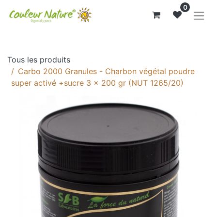
0
Tous les produits
Carbo 2000 Granules - Charbon végétal poudre
super activé +sucre 3 x 200 gr (NUT 1265/20)