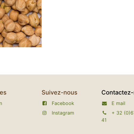
ces
Suivez-nous
Contactez
n
Facebook
E
mail
Instagram​
+
32 (0)6
41