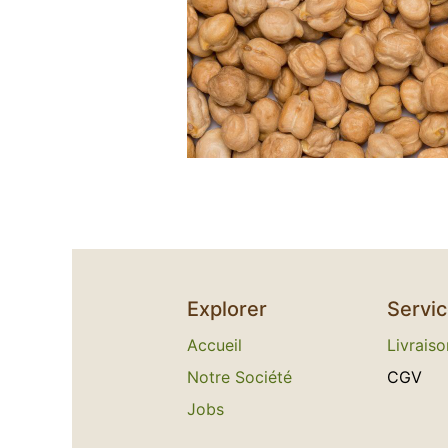
Explorer
Servi
Accueil
L​
ivraiso
Notre Société
C​GV
Jobs