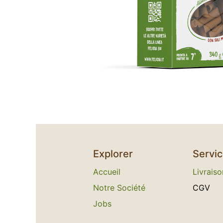
Explorer
Servi
Accueil
L​
ivraiso
Notre Société
C​GV
Jobs