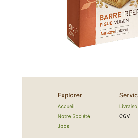
Explorer
Servi
Accueil
L​
ivraiso
Notre Société
C​GV
Jobs