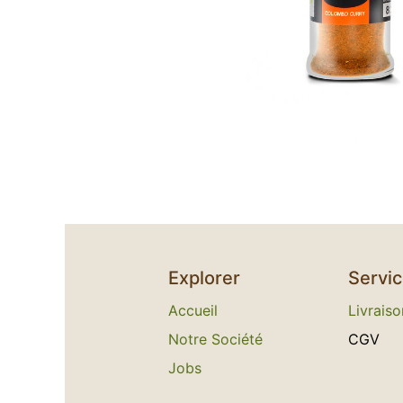
Explorer
Servi
Accueil
L​
ivraiso
Notre Société
C​GV
Jobs