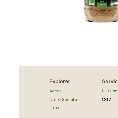
Explorer
Servi
Accueil
L​
ivraiso
Notre Société
C​GV
Jobs